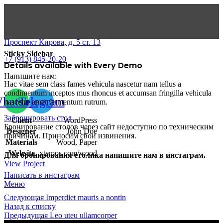
Проспект Кирова, д. 5 ст. 13
Sticky Sidebar
+7 (913) 845-20-20
Details available with Every Demo
Напишите нам:
Hac vitae sem class fames vehicula nascetur nam tellus a
condimentum inceptos mus rhoncus et accumsan fringilla vehicula
hatsapp
Telegram
nascetur amet fermentum rutrum.
Забронировать стол
Client
WordPress
Бронирование столов через сайт недоступно по техническим
Designer
John Doe
причинам. Приносим свои извинения.
Materials
Wood, Paper
Website
xtemos.com/wood
Для бронирования столика напишите нам в инстаграм.
View Project
Написать в инстаграм
Меню
Следующая
Imperdiet mauris a nontin
Назад к списку
Предыдущая
Leo uteu ullamcorper