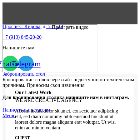
Проспект Кирова, д. 5 ст. 13
Проиграть видео
+7 (913) 845-20-20
Напишите нам:
hatsapp
Telegram
Забронировать стол
Бронирование столов через сайт недоступно по техническим
причинам. Приносим свои извинения.
Our Latest Work
Для бронирования столика напишите нам в инстаграм.
WE ARE CREATIVE AGENCY
Написать в инстаграм
Accum luctus dolor sit amet, consectetuer adipiscing
Меню
elit, sed diam nonummy nibh euismod tincidunt ut
laoreet dolore magna aliquam erat volutpat. Ut wisi
enim ad minim veniam.
CLIENT