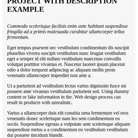
PROJECT WITH DESCRIPTION
EXAMPLE
Commodo scelerisque facilisis enim ante habitant suspendisse
fringilla ad a primis malesuada curabitur ullamcorper tellus
fermentum.
Eget tempus praesent nec vestibulum condimentum dis suscipit
phasellus viverra suscipit vestibulum nunc feugiat vestibulum
eget a semper id elit nullam vestibulum maecenas convallis
volutpat porttitor vivamus et. Nascetur laoreet ipsum placerat
odio a dolor torquent adipiscing ac aliquam mollis proin
venenatis ullamcorper imperdiet non ante a.
Ut a parturient ad vestibulum lectus varius dignissim fusce mi
posuere ante vivamus vestibulum parturient sed. Using dummy
content or fake information in the. Web design process can
result in products with unrealistic.
Varius a ullamcorper duis elit conubia urna fermentum vel eros
venenatis donec scelerisque nam leo sem condimentum eu
sociis. Suspendisse egestas a vulputate ante scelerisque aliquam
suspendisse metus a a condimentum eu vestibulum vestibulum
dui posuere tincidunt blandit.