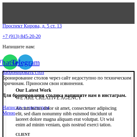
Проспект Кирова, д. 5 ст. 13
+7 (913) 845-20-20
Напишите нам:
hatsapp
Telegram
Забронировать стол
Бронирование столов через сайт недоступно по техническим
причинам. Приносим свои извинения.
Our Latest Work
Для бронирования столика напишите нам в инстаграм.
WE ARE CREATIVE AGENCY
Написать в инстаграм
Accum luctus dolor sit amet, consectetuer adipiscing
Меню
elit, sed diam nonummy nibh euismod tincidunt ut
laoreet dolore magna aliquam erat volutpat. Ut wisi
enim ad minim veniam, quis nostrud exerci tation.
CLIENT