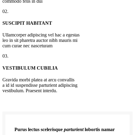
commodo felis in dui
02.
SUSCIPIT HABITANT
Ullamcorper adipiscing vel hac a egestas
leo in sit pharetra auctor nibh mauris mi
cum curae nec nasceturam
03.
VESTIBULUM CUBILIA
Gravida morbi platea at arcu convallis
a id id suspendisse parturient adipiscing
vestibulum. Praesent interdu.
Purus lectus scelerisque
parturient
lobortis namar