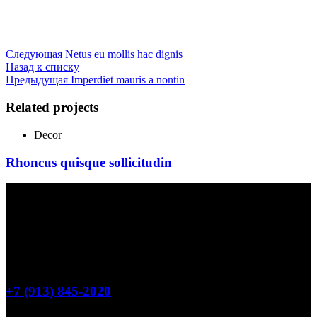
Следующая
Netus eu mollis hac dignis
Назад к списку
Предыдущая
Imperdiet mauris a nontin
Related projects
Decor
Rhoncus quisque sollicitudin
Бар - клуб - караоке
Томск, проспект Кирова, д. 5 ст. 13, 2 этаж
+7 (913) 845-2020