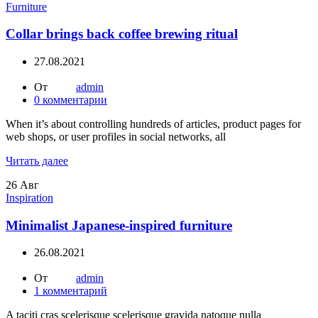
Furniture
Collar brings back coffee brewing ritual
27.08.2021
От
admin
0
комментарии
When it’s about controlling hundreds of articles, product pages for
web shops, or user profiles in social networks, all
Читать далее
26
Авг
Inspiration
Minimalist Japanese-inspired furniture
26.08.2021
От
admin
1
комментарий
A taciti cras scelerisque scelerisque gravida natoque nulla